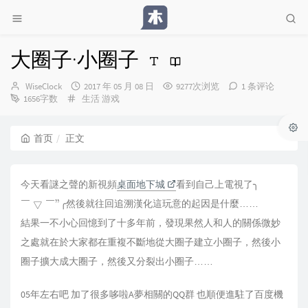
大圈子·小圈子
博
发
WiseClock
2017 年 05 月 08 日
9277次浏览
1 条评论
主：
分
布
1656字数
生活
游戏
类：
时
间：
首页
正文
今天看謎之聲的新視頻
桌面地下城
看到自己上電視了╮
￣
▽
￣"
╭然後就往回追溯漢化這玩意的起因是什麼……
￣
￣
結果一不小心回憶到了十多年前，發現果然人和人的關係微妙
之處就在於大家都在重複不斷地從大圈子建立小圈子，然後小
圈子擴大成大圈子，然後又分裂出小圈子……
05年左右吧 加了很多哆啦A夢相關的QQ群 也順便進駐了百度機