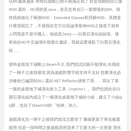
玩MC越來越多 單純玩遊戲已經不能滿足我了 於是我開始自己做
MOD 還好，MC用的是Java，並且也有自己一套開發的SDK。很
快我就做出了兩個MOD：Extended Glasses和貝爺MOD。具體是
什麼原因忘了，不過我在官方社區論壇發佈MOD之後底下就有
人問我是不是中國人，他就是Zesty——白寶石漢化組組長。後
來他在MC中文論壇向我發出邀請，我就這麼進駐了白寶石漢化
組……
當時桌面地下城剛上Steam不久 我們想試試能不能漢化 在搗鼓
了一陣子之後我發現 因為遊戲對雙字節支持不太好 想要漢化必
須修改已編譯的DLL 還好.NET Reflector拯救了我……寫出了第
一版的桌面地下城漢化射入工具（Injector）。我們也因此在白
寶石漢化組內成立了一個漢化桌面地下城的小組，建立了小組Q
Q群，也拉了SteamCN的「包神」加入。
遊戲漢化完一陣子之後我們就沒怎麼管了 幾個更新下來也都還
能用 但是一段時間之後遊戲居然迎來了它最大的一次更新 漢化