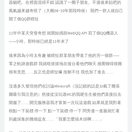
器貓吧。在裡面混得不錯 認識了一圈子朋友。不過後來貼吧的
風氣越來越奇怪了（大概08~10年那段時候） 我們一群人就自己
開了個QQ群瞎扯
11年中某天突發奇想 就開始搗鼓WebQQ API 寫了個QQ機器人
——小玲。那時候已經是11年末了
後來因為小玲太有趣 被瞎扯群某朋友帶進了他的另一個群——
零之軌跡遊戲群 我就暗搓搓地在後台看他們聊天 感覺聊得很雜
很有意思……反正也是瞎扯嘛 按耐不住 我也加了進去……
沒過多久發現他們在討論Minecraft（沒記錯的話是3z截了幾張
圖吸引我注意的）然後從沒玩過MC的我硬生生被他們直接拉去
開服了……開完服務器我才算第一次玩這遊戲 結果就是我對著
樹點一下鼠標 停一下 點一下鼠標 停一下 問旁邊一進服就忙著
到處採集的幾個盆友……「我要怎麼搞木頭啊……」