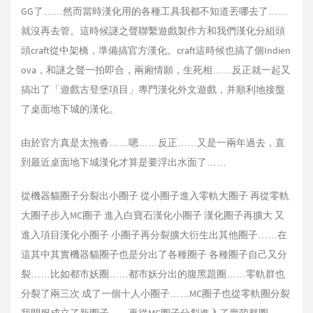
GG了……然而當時漢化用的各種工具我都不知道丟哪去了……
就沒再去管。這時候謎之聲聯繫遊戲製作方和我們漢化分組頭
頭craft從中架橋，準備搞官方漢化。craft這時候也搞了個Indien
ova，和謎之聲一拍即合，兩廂情願，生死相……反正就一起又
搞出了「遊戲古登堡項目」專門漢化外文遊戲，并順利地接盤
了桌面地下城的漢化。
由於官方真是太拖沓……嗯……反正……又是一兩年過去，直
到最近桌面地下城漢化才算是要浮出水面了……
從機器貓圈子分裂出小圈子 從小圈子進入零軌大圈子 再從零軌
大圈子步入MC圈子 進入白寶石漢化小圈子 漢化圈子再擴大 又
進入項目漢化小圈子 小圈子再分裂擴大衍生出其他圈子……在
這其中其實機器貓圈子也是分出了各種圈子 各種圈子自己又分
裂……比如都市妖圈……都市妖分出的腹黑題圈……零軌群也
分裂了兩三次 成了一個十人小圈子……MC圈子也從零軌圈分裂