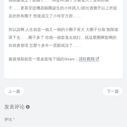
我開服成立了新圈子……再從MC圈子分裂進入了賣萌群圈
子……更甚至從機器貓圈誕生的小玲踏入/踏出過幾乎以上所提
及的所有圈子 然後成立了小玲官方群……
所以說啊 人生就是一個又一個的小圈子長大 大圈子分裂 無限循
環下去……圈子多了 你挑一個套進去就行。就這麼圈啊套啊的
你就會發現 怎麼十多年一晃眼就沒了……
最後墻裂劍意一發桌面地下城的Steam：
請狂戳我
上一篇
下一篇
发表评论
评论
*