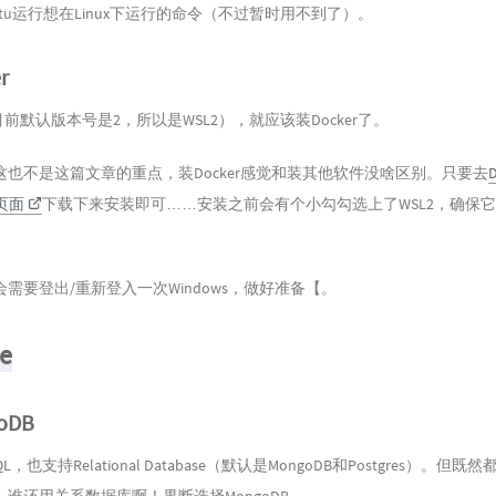
ntu运行想在Linux下运行的命令（不过暂时用不到了）。
r
目前默认版本号是2，所以是WSL2），就应该装Docker了。
也不是这篇文章的重点，装Docker感觉和装其他软件没啥区别。只要去
D
载页面
下载下来安装即可……安装之前会有个小勾勾选上了WSL2，确保
需要登出/重新登入一次Windows，做好准备【。
e
oDB
SQL，也支持Relational Database（默认是MongoDB和Postgres）。但