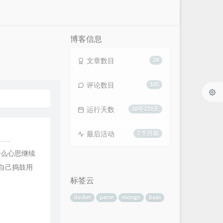
博客信息
文章数目
24
评论数目
105
运行天数
10年279天
最后活动
7 个月前
……
什么心思继续
性自己捣鼓用
标签云
docker
parse
mongo
baas