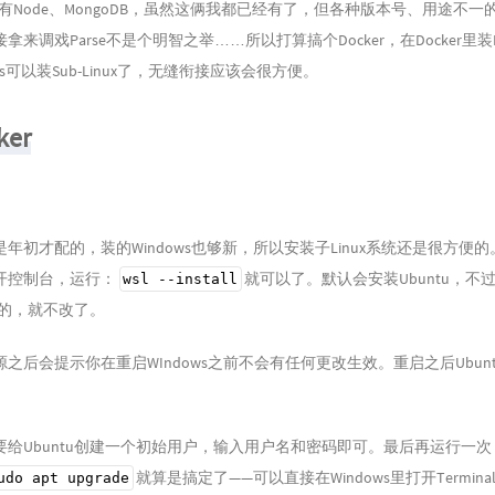
需要有Node、MongoDB，虽然这俩我都已经有了，但各种版本号、用途不
来调戏Parse不是个明智之举……所以打算搞个Docker，在Docker里装P
ws可以装Sub-Linux了，无缝衔接应该会很方便。
er
年初才配的，装的Windows也够新，所以安装子Linux系统还是很方便
开控制台，运行：
就可以了。默认会安装Ubuntu，不
wsl --install
tu的，就不改了。
之后会提示你在重启WIndows之前不会有任何更改生效。重启之后Ubun
要给Ubuntu创建一个初始用户，输入用户名和密码即可。最后再运行一次
就算是搞定了——可以直接在Windows里打开Termin
udo apt upgrade