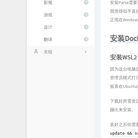
影视
安装Parse
3
我觉得似乎直接拿
游戏
5
正现在Windo
设计
2
安装Dock
翻译
2
友链
安装WSL2
空想楽園。
因为这台电脑是
管理员模式打
挺喜欢Ubun
下载好所需资源
蹦出来安装。
装好之后你需
update && s