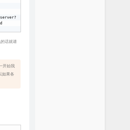
_server?
d 
上线的话就请
。一开始我
以如果各