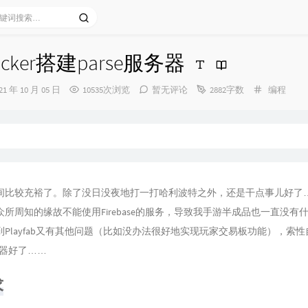
cker搭建parse服务器
分
21 年 10 月 05 日
10535次浏览
暂无评论
2882字数
编程
类：
：
间比较充裕了。除了没日没夜地打一打哈利波特之外，还是干点事儿好了
所周知的缘故不能使用Firebase的服务，导致我手游半成品也一直没有
Playfab又有其他问题（比如没办法很好地实现玩家交易板功能），索
务器好了……
求