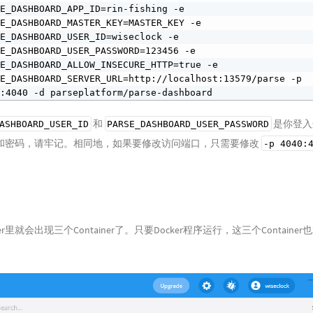
E_DASHBOARD_APP_ID=rin-fishing -e 
E_DASHBOARD_MASTER_KEY=MASTER_KEY -e 
E_DASHBOARD_USER_ID=wiseclock -e 
E_DASHBOARD_USER_PASSWORD=123456 -e 
E_DASHBOARD_ALLOW_INSECURE_HTTP=true -e 
E_DASHBOARD_SERVER_URL=http://localhost:13579/parse -p 
0:4040 -d parseplatform/parse-dashboard
和
是你登入
ASHBOARD_USER_ID
PARSE_DASHBOARD_USER_PASSWORD
和密码，请牢记。相同地，如果要修改访问端口，只需要修改
-p 4040:
er里就会出现三个Container了。只要Docker程序运行，这三个Containe