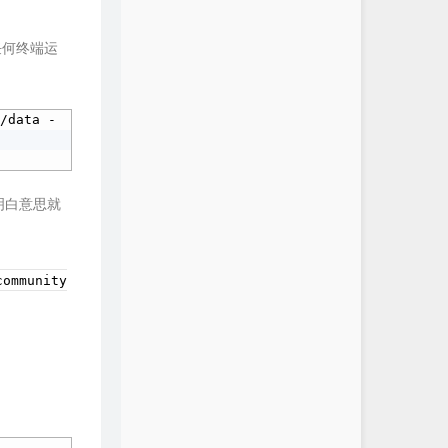
开任何终端运
:/data -
己明白意思就
community