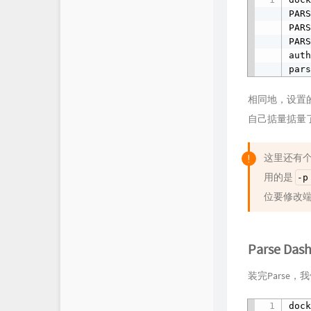
PARS
PARS
PAR
auth
par
相同地，设置的名
自己掂量掂量
这里还有个
用的是
-p
位要修改端
Parse Das
装完Parse
dock