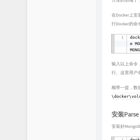
方便的后端了，
在Docker上
行Docker的命
doc
e MO
MON
输入以上命令，就
行。这里用户名
顺带一提，数
\docker\vol
安装Parse
安装好Mongo
dock