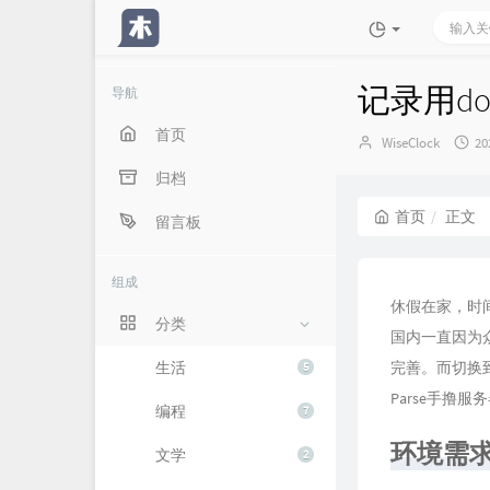
记录用do
导航
首页
博
发
WiseClock
20
主：
布
归档
时
间
首页
正文
留言板
组成
休假在家，时
分类
国内一直因为众
生活
完善。而切换到
5
Parse手撸服
编程
7
环境需
文学
2