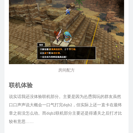
房间配方
联机体验
说实话我还没体验联机部分。主要是因为怂恿我玩的群友虽然
口口声声说大概会一口气打完dqb2，但实际上还一直卡在最终
章之前没怎么动。而dqb2联机部分主要还是得通关之后打才比
较有意思……