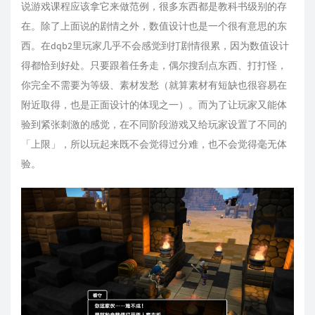
说游戏课程应该拿它来做范例，很多东西都是教科书级别的存
在。除了上面说的剧情之外，数值设计也是一个很有意思的东
西。在dqb2里玩家几乎不会感觉到打剧情很累，因为数值设计
得都恰到好处。只要跟着任务走，偶尔搜刮点东西、打打怪，
你完全不需要为等级、素材发愁（就算素材有短缺也很容易在
附近取得，也是正面设计的体现之一）。而为了让玩家又能体
验到紧张刺激的感觉，在不同阶段游戏又给玩家设置了不同的
「上限」，所以玩起来既不会觉得过分难，也不会觉得毫无体
验。