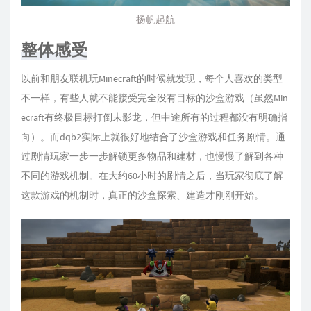
扬帆起航
整体感受
以前和朋友联机玩Minecraft的时候就发现，每个人喜欢的类型
不一样，有些人就不能接受完全没有目标的沙盒游戏（虽然Min
ecraft有终极目标打倒末影龙，但中途所有的过程都没有明确指
向）。而dqb2实际上就很好地结合了沙盒游戏和任务剧情。通
过剧情玩家一步一步解锁更多物品和建材，也慢慢了解到各种
不同的游戏机制。在大约60小时的剧情之后，当玩家彻底了解
这款游戏的机制时，真正的沙盒探索、建造才刚刚开始。