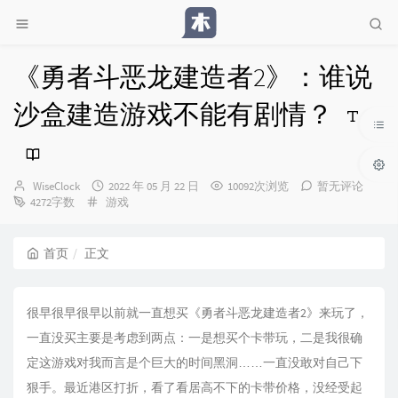
《勇者斗恶龙建造者2》：谁说
沙盒建造游戏不能有剧情？
博
发
WiseClock
2022 年 05 月 22 日
10092次浏览
暂无评论
主：
分
布
4272字数
游戏
类：
时
间：
首页
正文
很早很早很早以前就一直想买《勇者斗恶龙建造者2》来玩了，
一直没买主要是考虑到两点：一是想买个卡带玩，二是我很确
定这游戏对我而言是个巨大的时间黑洞……一直没敢对自己下
狠手。最近港区打折，看了看居高不下的卡带价格，没经受起