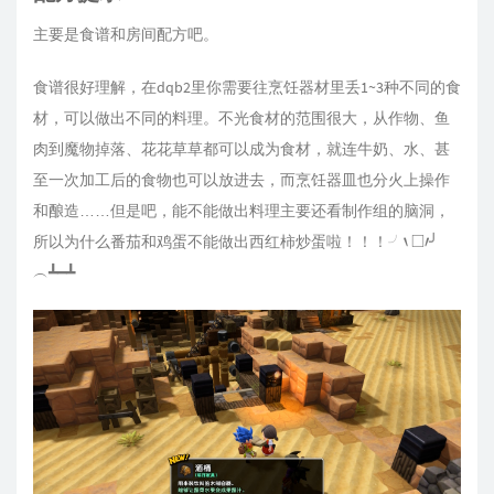
主要是食谱和房间配方吧。
食谱很好理解，在dqb2里你需要往烹饪器材里丢1~3种不同的食
材，可以做出不同的料理。不光食材的范围很大，从作物、鱼
肉到魔物掉落、花花草草都可以成为食材，就连牛奶、水、甚
至一次加工后的食物也可以放进去，而烹饪器皿也分火上操作
和酿造……但是吧，能不能做出料理主要还看制作组的脑洞，
╯
‵
□
′
所以为什么番茄和鸡蛋不能做出西红柿炒蛋啦！！！
╯
╯
︵┻━┻