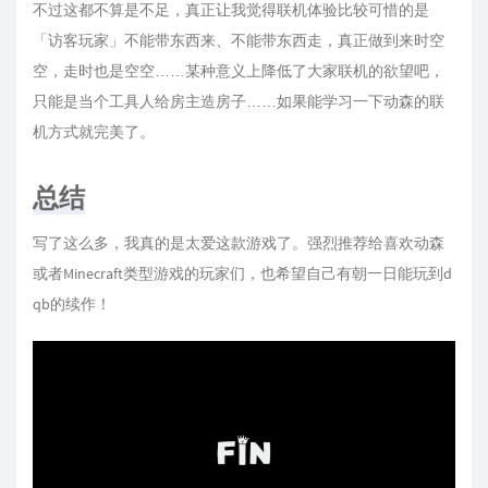
不过这都不算是不足，真正让我觉得联机体验比较可惜的是
「访客玩家」不能带东西来、不能带东西走，真正做到来时空
空，走时也是空空……某种意义上降低了大家联机的欲望吧，
只能是当个工具人给房主造房子……如果能学习一下动森的联
机方式就完美了。
总结
写了这么多，我真的是太爱这款游戏了。强烈推荐给喜欢动森
或者Minecraft类型游戏的玩家们，也希望自己有朝一日能玩到d
qb的续作！