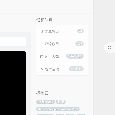
博客信息
文章数目
24
评论数目
105
运行天数
10年279天
最后活动
7 个月前
标签云
都市妖奇谈
评测
the urban legends of monsters