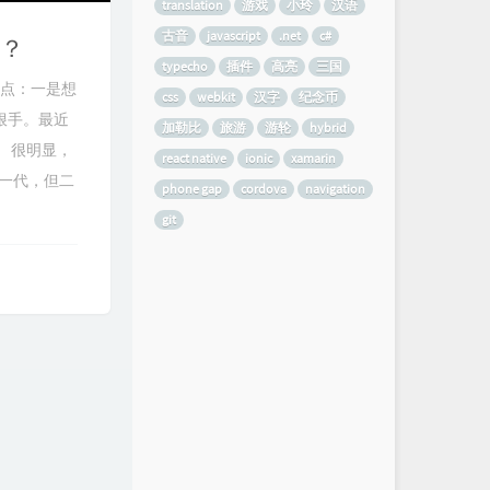
translation
游戏
小玲
汉语
古音
javascript
.net
c#
情？
typecho
插件
高亮
三国
两点：一是想
css
webkit
汉字
纪念币
狠手。最近
加勒比
旅游
游轮
hybrid
 很明显，
react native
ionic
xamarin
b一代，但二
phone gap
cordova
navigation
git