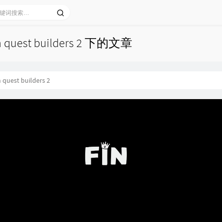
 quest builders 2 下的文章
 quest builders 2