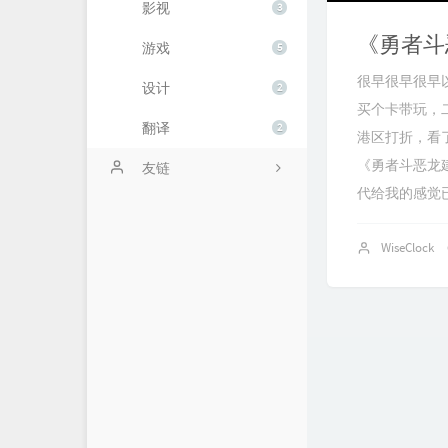
影视
3
《勇者斗
游戏
5
很早很早很早
设计
2
买个卡带玩，
翻译
2
港区打折，看
《勇者斗恶龙建
友链
代给我的感觉已经
空想楽園。
WiseClock