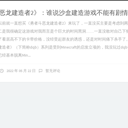
恶龙建造者2》：谁说沙盒建造游戏不能有剧
以前就一直想买《勇者斗恶龙建造者2》来玩了，一直没买主要是考虑到
二是我很确定这游戏对我而言是个巨大的时间黑洞……一直没敢对自己下
了看居高不下的卡带价格，没经受起群友的诱惑，还是对时间痛下杀手了。
造者》（下简称dqb）系列是受到Minecraft的启发立项的，我没玩过dq
基本脱离Min...
2022 年 05 月 22 日
暂无评论