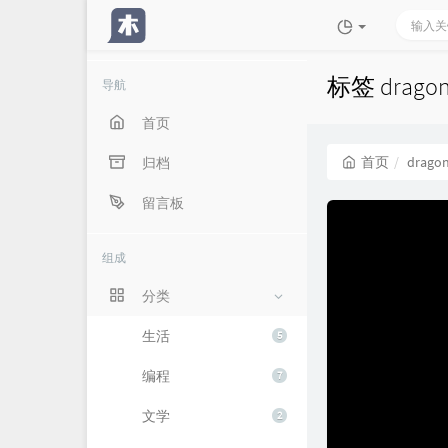
标签 dragon
导航
首页
首页
dragon
归档
留言板
组成
分类
生活
5
编程
7
文学
2