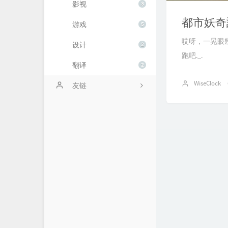
影视
3
都市妖奇
游戏
5
哎呀，一晃眼
设计
2
跑吧._.
翻译
2
WiseClock
友链
空想楽園。