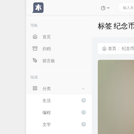
标签 纪念
导航
首页
首页
纪念
归档
留言板
组成
分类
生活
5
编程
7
文学
2