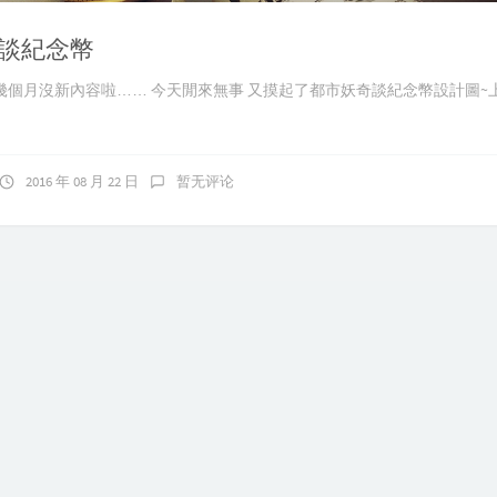
談紀念幣
幾個月沒新內容啦…… 今天閒來無事 又摸起了都市妖奇談紀念幣設計圖~
2016 年 08 月 22 日
暂无评论