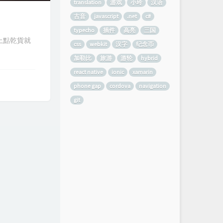
translation
游戏
小玲
汉语
古音
javascript
.net
c#
typecho
插件
高亮
三国
上點乾貨就
css
webkit
汉字
纪念币
加勒比
旅游
游轮
hybrid
react native
ionic
xamarin
phone gap
cordova
navigation
git