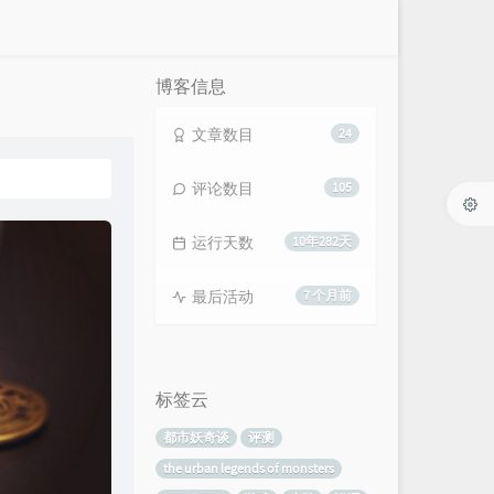
博客信息
文章数目
24
评论数目
105
运行天数
10年282天
最后活动
7 个月前
标签云
都市妖奇谈
评测
the urban legends of monsters