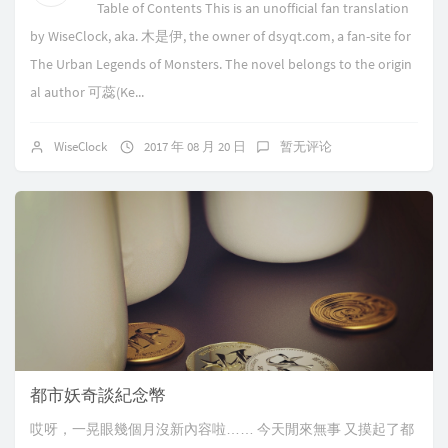
Table of Contents This is an unofficial fan translation
by WiseClock, aka. 木是伊, the owner of dsyqt.com, a fan-site for
The Urban Legends of Monsters. The novel belongs to the origin
al author 可蕊(Ke...
WiseClock
2017 年 08 月 20 日
暂无评论
都市妖奇談紀念幣
哎呀，一晃眼幾個月沒新內容啦…… 今天閒來無事 又摸起了都