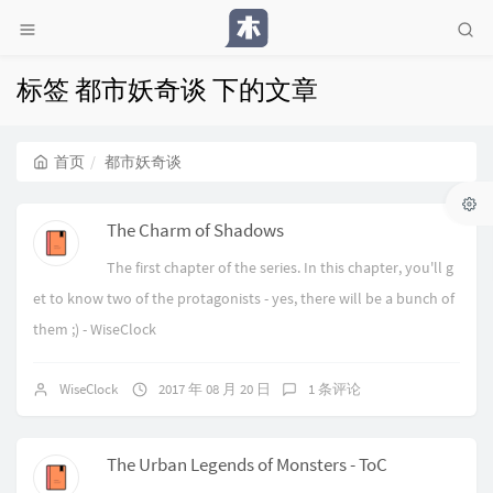
标签 都市妖奇谈 下的文章
首页
都市妖奇谈
The Charm of Shadows
The first chapter of the series. In this chapter, you'll g
et to know two of the protagonists - yes, there will be a bunch of
them ;) - WiseClock
WiseClock
2017 年 08 月 20 日
1 条评论
The Urban Legends of Monsters - ToC