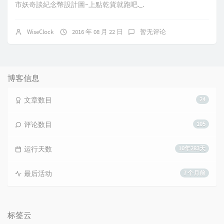
市妖奇談紀念幣設計圖~上點乾貨就跑吧._.
WiseClock
2016 年 08 月 22 日
暂无评论
博客信息
文章数目
24
评论数目
105
运行天数
10年283天
最后活动
7 个月前
标签云